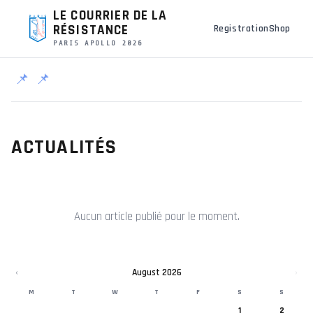
LE COURRIER DE LA
RÉSISTANCE
Registration
Shop
PARIS APOLLO 2026
📌
📌
ACTUALITÉS
Aucun article publié pour le moment.
‹
August 2026
›
M
T
W
T
F
S
S
1
2