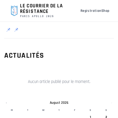
LE COURRIER DE LA
RÉSISTANCE
Registration
Shop
PARIS APOLLO 2026
📌
📌
ACTUALITÉS
Aucun article publié pour le moment.
‹
August 2026
›
M
T
W
T
F
S
S
1
2