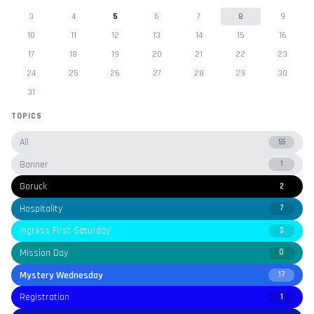
3
4
5
6
7
8
9
10
11
12
13
14
15
16
17
18
19
20
21
22
23
24
25
26
27
28
29
30
31
TOPICS
All
55
Banner
1
Goruck
2
Hospitality
7
Ingress First Saturday
3
Mission Day
0
Mystery Wednesday
17
Registration
1