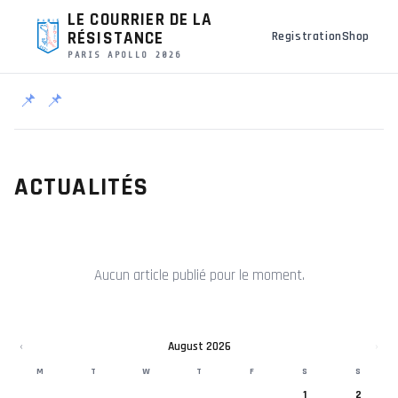
LE COURRIER DE LA
RÉSISTANCE
Registration
Shop
PARIS APOLLO 2026
📌
📌
ACTUALITÉS
Aucun article publié pour le moment.
‹
August 2026
›
M
T
W
T
F
S
S
1
2