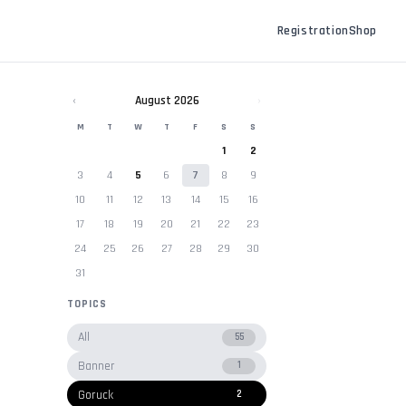
Registration
Shop
‹
August 2026
›
M
T
W
T
F
S
S
1
2
3
4
5
6
7
8
9
10
11
12
13
14
15
16
17
18
19
20
21
22
23
24
25
26
27
28
29
30
31
TOPICS
All
55
Banner
1
Goruck
2